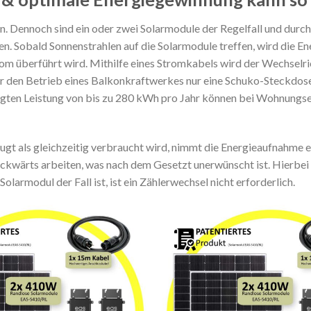
. Dennoch sind ein oder zwei Solarmodule der Regelfall und durch
en. Sobald Sonnenstrahlen auf die Solarmodule treffen, wird die 
rom überführt wird. Mithilfe eines Stromkabels wird der Wechselr
für den Betrieb eines Balkonkraftwerkes nur eine Schuko-Steckdo
eugten Leistung von bis zu 280 kWh pro Jahr können bei Wohnung
ugt als gleichzeitig verbraucht wird, nimmt die Energieaufnahme e
ckwärts arbeiten, was nach dem Gesetzt unerwünscht ist. Hierbei 
armodul der Fall ist, ist ein Zählerwechsel nicht erforderlich.