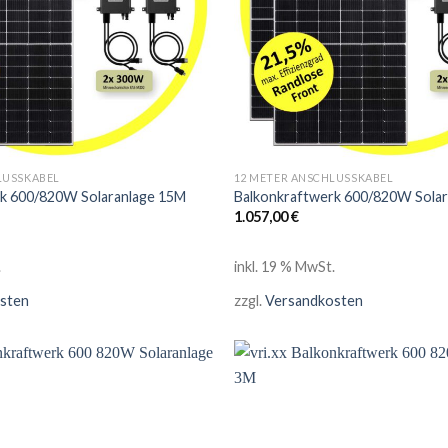
LUSSKABEL
12 METER ANSCHLUSSKABEL
rk 600/820W Solaranlage 15M
Balkonkraftwerk 600/820W Sola
1.057,00
€
.
inkl. 19 % MwSt.
sten
zzgl.
Versandkosten