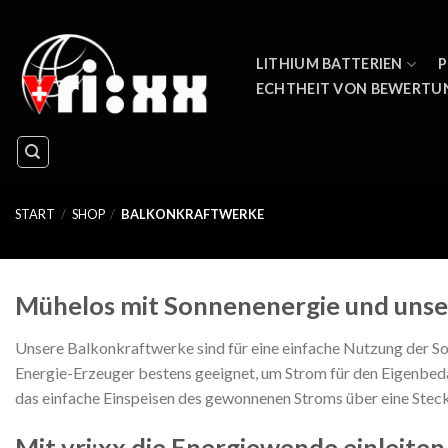
Skip
to
content
LITHIUM BATTERIEN
P
ECHTHEIT VON BEWERTU
START
/
SHOP
/
BALKONKRAFTWERKE
Mühelos mit Sonnenenergie und unse
Unsere Balkonkraftwerke sind für eine einfache Nutzung der So
Energie-Erzeuger bestens geeignet, um Strom für den Eigenbeda
das einfache Einspeisen des gewonnenen Stroms über eine Stec
Mit vri:xx die Energiewende einleite