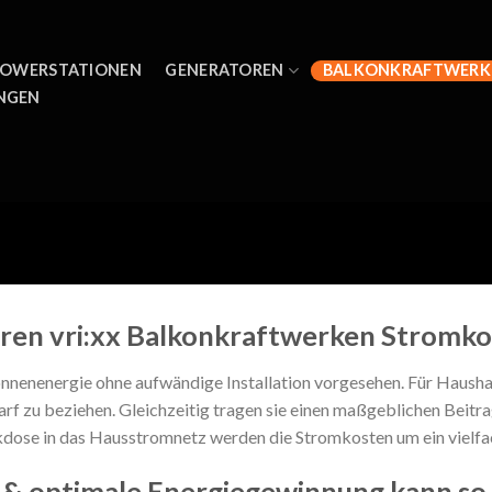
OWERSTATIONEN
GENERATOREN
BALKONKRAFTWERK
NGEN
ren vri:xx Balkonkraftwerken Stromko
nnenenergie ohne aufwändige Installation vorgesehen. Für Haushal
rf zu beziehen. Gleichzeitig tragen sie einen maßgeblichen Beit
kdose in das Hausstromnetz werden die Stromkosten um ein vielfa
n & optimale Energiegewinnung kann so 