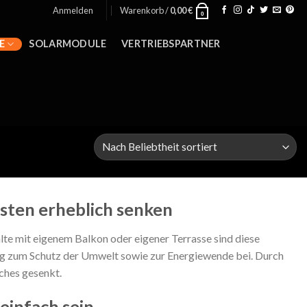
Anmelden
Warenkorb /
0,00
€
0
E
SOLARMODULE
VERTRIEBSPARTNER
sten erheblich senken
te mit eigenem Balkon oder eigener Terrasse sind diese
rag zum Schutz der Umwelt sowie zur Energiewende bei. Durch
ches gesenkt.
einfach sein