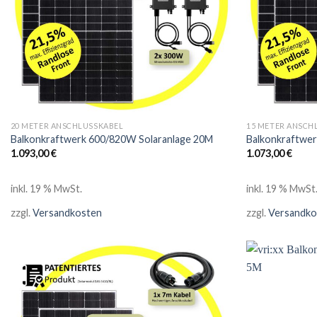
20 METER ANSCHLUSSKABEL
15 METER ANSCH
Balkonkraftwerk 600/820W Solaranlage 20M
Balkonkraftwe
1.093,00
€
1.073,00
€
inkl. 19 % MwSt.
inkl. 19 % MwSt
zzgl.
Versandkosten
zzgl.
Versandko