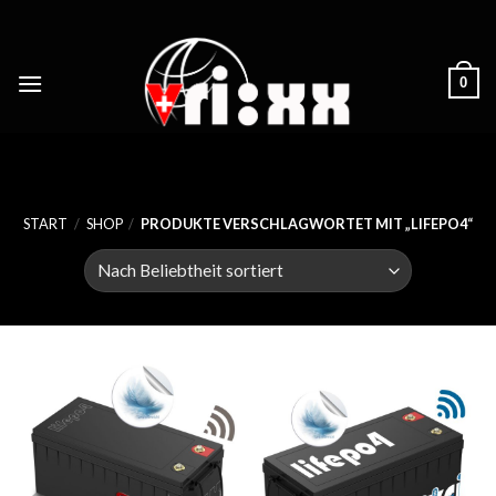
Skip
to
content
0
START
/
SHOP
/
PRODUKTE VERSCHLAGWORTET MIT „LIFEPO4“