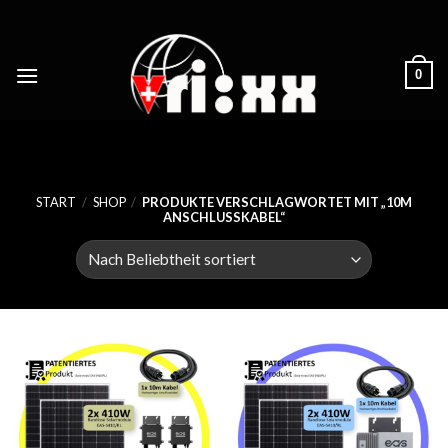
Skip
to
content
0
START
/
SHOP
/
PRODUKTE VERSCHLAGWORTET MIT „10M
ANSCHLUSSKABEL“